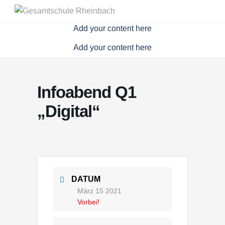
Skip
Add your content here
to
Add your content here
content
Add your content here
Infoabend Q1
„Digital“
DATUM
März 15 2021
Vorbei!